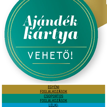
EGYÉNI
FOGLALKOZÁSOK
CSOPORTOS
FOGLALKOZÁSOK
LELKI-