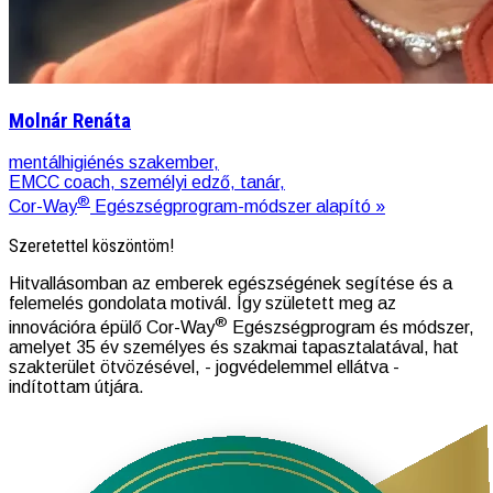
Molnár Renáta
mentálhigiénés szakember,
EMCC coach, személyi edző, tanár,
®
Cor-Way
Egészségprogram-módszer alapító »
Szeretettel köszöntöm!
Hitvallásomban az emberek egészségének segítése és a
felemelés gondolata motivál. Így született meg az
®
innovációra épülő Cor-Way
Egészségprogram és módszer,
amelyet 35 év személyes és szakmai tapasztalatával, hat
szakterület ötvözésével, - jogvédelemmel ellátva -
indítottam útjára.